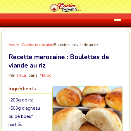
Accueil
›
Cuisine marocaine
›
Boulettes de viande au riz
Recette marocaine :
Boulettes de
viande au riz
Par
Falla
dans
Maroc
Ingrédients
-200g de riz
-500g d'agneau
ou de boeuf
hachés