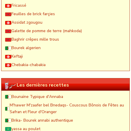
Fricassé
Feuilles de brick farçies
Assidat zgougou
Galette de pomme de terre (mahkoda)
Baghrir crêpes mille trous
Bourek algerien
Keftaji
Chebakia-chabakia
Les dernières recettes
Bounaïne Typique d'Annaba
M'hawer M'zaafer bel Bnedaqs- Couscous Bônois de Fêtes au
Safran et Fleur d'Oranger
Brika- Bourek annabi authentique
yassa au poulet