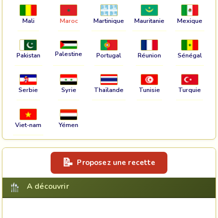
Mali
Maroc
Martinique
Mauritanie
Mexique
Palestine
Pakistan
Portugal
Réunion
Sénégal
Serbie
Syrie
Thaïlande
Tunisie
Turquie
Viet-nam
Yémen
Proposez une recette
A découvrir