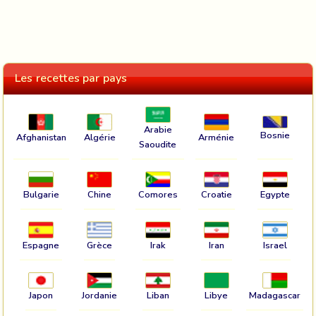
Les recettes par pays
Arabie
Bosnie
Afghanistan
Algérie
Arménie
Saoudite
Bulgarie
Chine
Comores
Croatie
Egypte
Espagne
Grèce
Irak
Iran
Israel
Japon
Jordanie
Liban
Libye
Madagascar