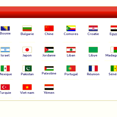
Bosnie
Bulgarie
Chine
Comores
Croatie
Egyp
Israel
Japon
Jordanie
Liban
Libye
Madag
Palestine
Mexique
Pakistan
Portugal
Réunion
Séné
Turquie
Viet-nam
Yémen