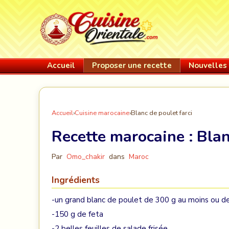
Accueil
Proposer une recette
Nouvelles 
Accueil
›
Cuisine marocaine
›
Blanc de poulet farci
Recette marocaine :
Blan
Par
Omo_chakir
dans
Maroc
Ingrédients
-un grand blanc de poulet de 300 g au moins ou d
-150 g de feta
-2 belles feuilles de salade frisée