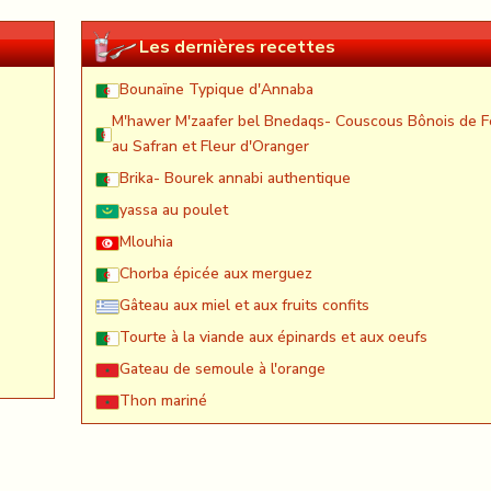
Les dernières recettes
Bounaïne Typique d'Annaba
M'hawer M'zaafer bel Bnedaqs- Couscous Bônois de F
au Safran et Fleur d'Oranger
Brika- Bourek annabi authentique
yassa au poulet
Mlouhia
Chorba épicée aux merguez
Gâteau aux miel et aux fruits confits
Tourte à la viande aux épinards et aux oeufs
Gateau de semoule à l'orange
Thon mariné