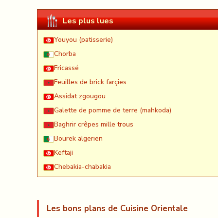
Les plus lues
Youyou (patisserie)
Chorba
Fricassé
Feuilles de brick farçies
Assidat zgougou
Galette de pomme de terre (mahkoda)
Baghrir crêpes mille trous
Bourek algerien
Keftaji
Chebakia-chabakia
Les bons plans de Cuisine Orientale