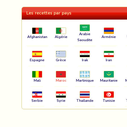
Les recettes par pays
Arabie
Afghanistan
Algérie
Arménie
Saoudite
Espagne
Grèce
Irak
Iran
Mali
Maroc
Martinique
Mauritanie
Serbie
Syrie
Thaïlande
Tunisie