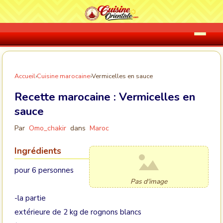
Accueil
›
Cuisine marocaine
›
Vermicelles en sauce
Recette marocaine :
Vermicelles en
sauce
Par
Omo_chakir
dans
Maroc
Ingrédients
pour 6 personnes
Pas d'image
-la partie
extérieure de 2 kg de rognons blancs