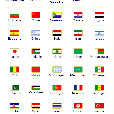
Saoudite
Bulgarie
Chine
Comores
Croatie
Egypte
Espagne
Grèce
Irak
Iran
Israel
Japon
Jordanie
Liban
Libye
Madagascar
Mali
Maroc
Martinique
Mauritanie
Mexique
Palestine
Pakistan
Portugal
Réunion
Sénégal
Serbie
Syrie
Thaïlande
Tunisie
Turquie