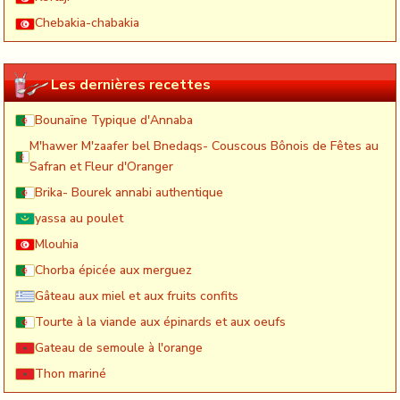
Chebakia-chabakia
Les dernières recettes
Bounaïne Typique d'Annaba
M'hawer M'zaafer bel Bnedaqs- Couscous Bônois de Fêtes au
Safran et Fleur d'Oranger
Brika- Bourek annabi authentique
yassa au poulet
Mlouhia
Chorba épicée aux merguez
Gâteau aux miel et aux fruits confits
Tourte à la viande aux épinards et aux oeufs
Gateau de semoule à l'orange
Thon mariné