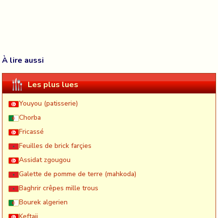
À lire aussi
Les plus lues
Youyou (patisserie)
Chorba
Fricassé
Feuilles de brick farçies
Assidat zgougou
Galette de pomme de terre (mahkoda)
Baghrir crêpes mille trous
Bourek algerien
Keftaji