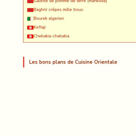
Galette de pomme de terre (mahkoda)
Baghrir crêpes mille trous
Bourek algerien
Keftaji
Chebakia-chabakia
Les bons plans de Cuisine Orientale