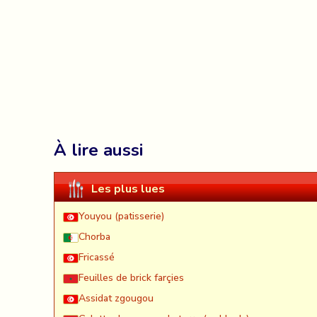
À lire aussi
Les plus lues
Youyou (patisserie)
Chorba
Fricassé
Feuilles de brick farçies
Assidat zgougou