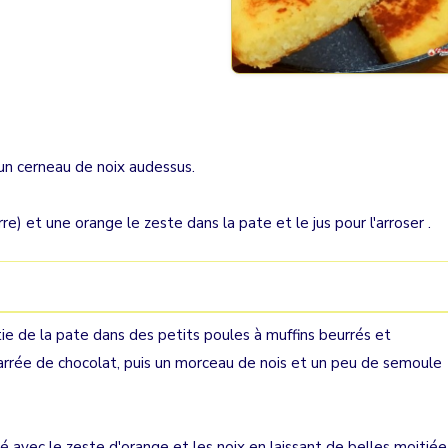
 un cerneau de noix audessus.
e) et une orange le zeste dans la pate et le jus pour l'arroser .
ie de la pate dans des petits poules à muffins beurrés et
rrée de chocolat, puis un morceau de nois et un peu de semoule
 avec le zeste d'orange et les noix en laissant de belles moitié