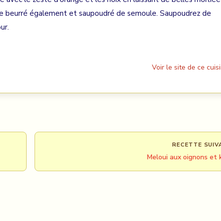
ule beurré également et saupoudré de semoule. Saupoudrez de
ur.
Voir le site de ce cuisi
RECETTE SUIV
Meloui aux oignons et 