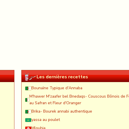
Les dernières recettes
Bounaïne Typique d'Annaba
M'hawer M'zaafer bel Bnedaqs- Couscous Bônois de F
au Safran et Fleur d'Oranger
Brika- Bourek annabi authentique
yassa au poulet
Mlouhia