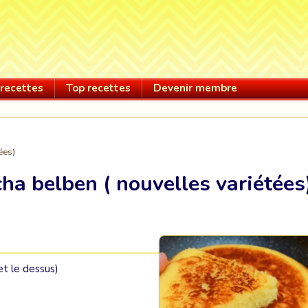
recettes
Top recettes
Devenir membre
ées)
ha belben ( nouvelles variétées
et le dessus)