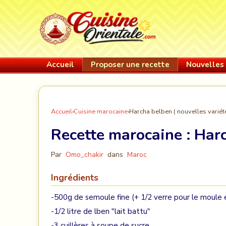
Accueil
Proposer une recette
Nouvelles 
Accueil
›
Cuisine marocaine
›
Harcha belben ( nouvelles variét
Recette marocaine :
Harc
Par
Omo_chakir
dans
Maroc
Ingrédients
-500g de semoule fine (+ 1/2 verre pour le moule 
-1/2 litre de lben "lait battu"
-3 cuillères à soupe de sucre