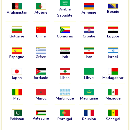
Arabie
Bosnie
Afghanistan
Algérie
Arménie
Saoudite
Bulgarie
Chine
Comores
Croatie
Egypte
Espagne
Grèce
Irak
Iran
Israel
Japon
Jordanie
Liban
Libye
Madagascar
Mali
Maroc
Martinique
Mauritanie
Mexique
Palestine
Pakistan
Portugal
Réunion
Sénégal