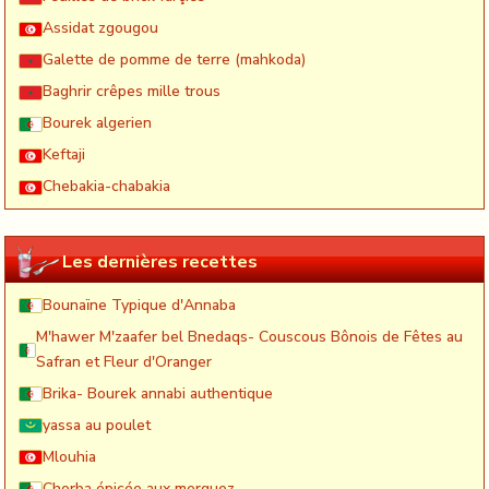
Assidat zgougou
Galette de pomme de terre (mahkoda)
Baghrir crêpes mille trous
Bourek algerien
Keftaji
Chebakia-chabakia
Les dernières recettes
Bounaïne Typique d'Annaba
M'hawer M'zaafer bel Bnedaqs- Couscous Bônois de Fêtes au
Safran et Fleur d'Oranger
Brika- Bourek annabi authentique
yassa au poulet
Mlouhia
Chorba épicée aux merguez