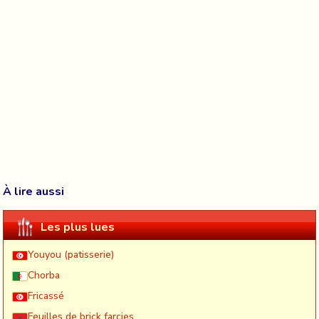
À lire aussi
Les plus lues
Youyou (patisserie)
Chorba
Fricassé
Feuilles de brick farçies