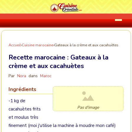
Accueil
›
Cuisine marocaine
›
Gateaux à la crème et aux cacahuètes
Recette marocaine :
Gateaux à la
crème et aux cacahuètes
Par
Nora
dans
Maroc
Ingrédients
-1 kg de
Pas d'image
cacahuètes frits
et moulus très
finement (moi j'utilise la machine à moudre mon café)