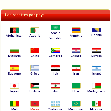
Les recettes par pays
Arabie
Bosnie
Afghanistan
Algérie
Arménie
Saoudite
Bulgarie
Chine
Comores
Croatie
Egypte
Espagne
Grèce
Irak
Iran
Israel
Japon
Jordanie
Liban
Libye
Madagascar
Mali
Maroc
Martinique
Mauritanie
Mexique