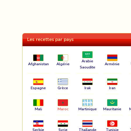
Les recettes par pays
Arabie
Afghanistan
Algérie
Arménie
Saoudite
Espagne
Grèce
Irak
Iran
Mali
Maroc
Martinique
Mauritanie
Serbie
Syrie
Thaïlande
Tunisie