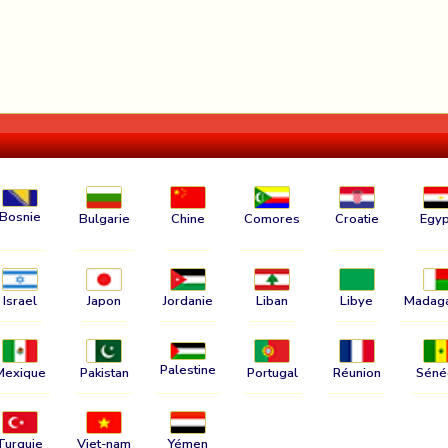
Bosnie
Bulgarie
Chine
Comores
Croatie
Egyp
Israel
Japon
Jordanie
Liban
Libye
Madag
Palestine
Mexique
Pakistan
Portugal
Réunion
Séné
Turquie
Viet-nam
Yémen