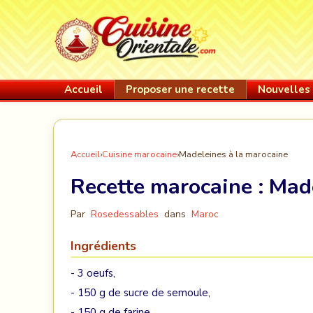
Accueil
Proposer une recette
Nouvelles 
Accueil
›
Cuisine marocaine
›
Madeleines à la marocaine
Recette marocaine :
Made
Par
Rosedessables
dans
Maroc
Ingrédients
- 3 oeufs,
- 150 g de sucre de semoule,
- 150 g de farine,