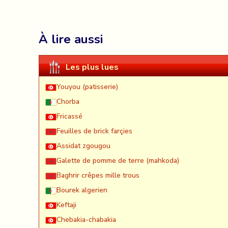
À lire aussi
Les plus lues
Youyou (patisserie)
Chorba
Fricassé
Feuilles de brick farçies
Assidat zgougou
Galette de pomme de terre (mahkoda)
Baghrir crêpes mille trous
Bourek algerien
Keftaji
Chebakia-chabakia