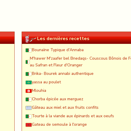
Les dernières recettes
Bounaïne Typique d'Annaba
M'hawer M'zaafer bel Bnedaqs- Couscous Bônois de F
au Safran et Fleur d'Oranger
Brika- Bourek annabi authentique
yassa au poulet
Mlouhia
Chorba épicée aux merguez
Gâteau aux miel et aux fruits confits
Tourte à la viande aux épinards et aux oeufs
Gateau de semoule à l'orange