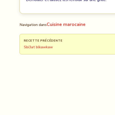
Cuisine marocaine
Navigation dans
RECETTE PRÉCÉDENTE
Sbi3at blkawkaw