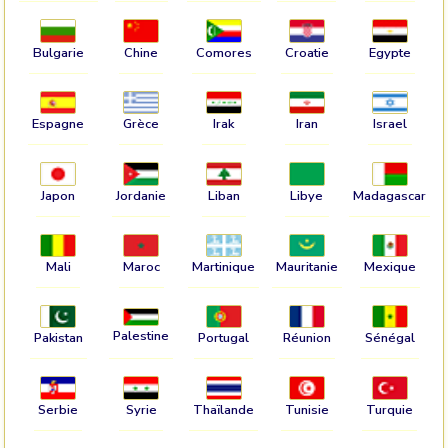
Bulgarie
Chine
Comores
Croatie
Egypte
Espagne
Grèce
Irak
Iran
Israel
Japon
Jordanie
Liban
Libye
Madagascar
Mali
Maroc
Martinique
Mauritanie
Mexique
Palestine
Pakistan
Portugal
Réunion
Sénégal
Serbie
Syrie
Thaïlande
Tunisie
Turquie