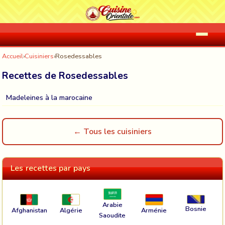
Accueil
›
Cuisiniers
›
Rosedessables
Recettes de Rosedessables
Madeleines à la marocaine
← Tous les cuisiniers
Les recettes par pays
Arabie
Bosnie
Afghanistan
Algérie
Arménie
Saoudite