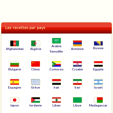
Les recettes par pays
Arabie
Bosnie
Afghanistan
Algérie
Arménie
Saoudite
Bulgarie
Chine
Comores
Croatie
Egypte
Espagne
Grèce
Irak
Iran
Israel
Japon
Jordanie
Liban
Libye
Madagascar