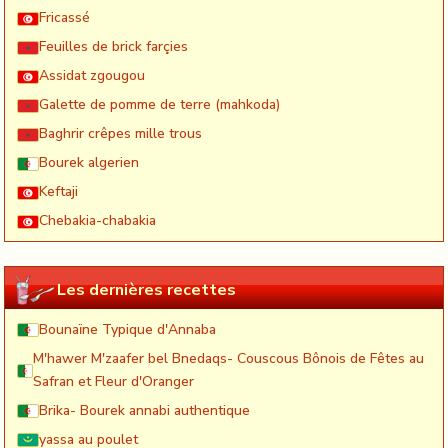
Fricassé
Feuilles de brick farçies
Assidat zgougou
Galette de pomme de terre (mahkoda)
Baghrir crêpes mille trous
Bourek algerien
Keftaji
Chebakia-chabakia
Les dernières recettes
Bounaïne Typique d'Annaba
M'hawer M'zaafer bel Bnedaqs- Couscous Bônois de Fêtes au
Safran et Fleur d'Oranger
Brika- Bourek annabi authentique
yassa au poulet