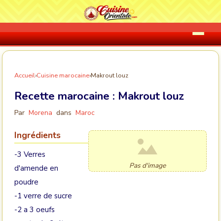
Accueil
›
Cuisine marocaine
›
Makrout louz
Recette marocaine :
Makrout louz
Par
Morena
dans
Maroc
Ingrédients
-3 Verres
Pas d'image
d'amende en
poudre
-1 verre de sucre
-2 a 3 oeufs