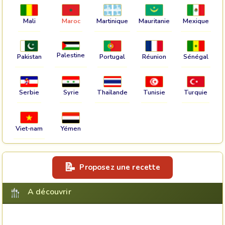
Mali
Maroc
Martinique
Mauritanie
Mexique
Palestine
Pakistan
Portugal
Réunion
Sénégal
Serbie
Syrie
Thaïlande
Tunisie
Turquie
Viet-nam
Yémen
Proposez une recette
A découvrir