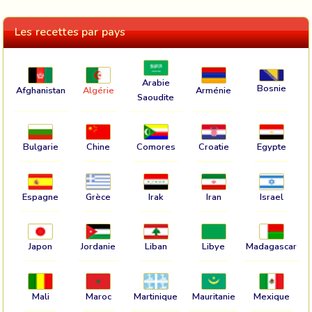
Les recettes par pays
Arabie
Bosnie
Afghanistan
Algérie
Arménie
Saoudite
Bulgarie
Chine
Comores
Croatie
Egypte
Espagne
Grèce
Irak
Iran
Israel
Japon
Jordanie
Liban
Libye
Madagascar
Mali
Maroc
Martinique
Mauritanie
Mexique