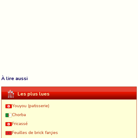
À lire aussi
Les plus lues
Youyou (patisserie)
Chorba
Fricassé
Feuilles de brick farçies