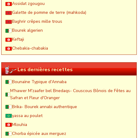
Assidat zgougou
Galette de pomme de terre (mahkoda)
Baghrir crêpes mille trous
Bourek algerien
Keftaji
Chebakia-chabakia
Les dernières recettes
Bounaïne Typique d'Annaba
M'hawer M'zaafer bel Bnedaqs- Couscous Bônois de Fêtes au
Safran et Fleur d'Oranger
Brika- Bourek annabi authentique
yassa au poulet
Mlouhia
Chorba épicée aux merguez