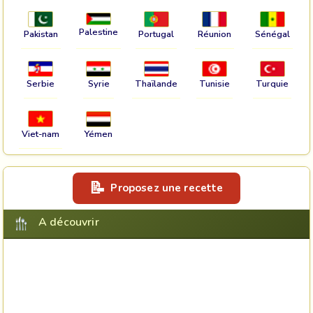
Palestine
Pakistan
Portugal
Réunion
Sénégal
Serbie
Syrie
Thaïlande
Tunisie
Turquie
Viet-nam
Yémen
Proposez une recette
A découvrir