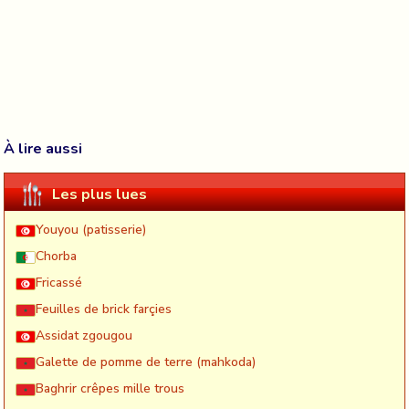
À lire aussi
Les plus lues
Youyou (patisserie)
Chorba
Fricassé
Feuilles de brick farçies
Assidat zgougou
Galette de pomme de terre (mahkoda)
Baghrir crêpes mille trous