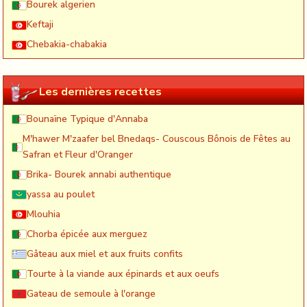
Bourek algerien
Keftaji
Chebakia-chabakia
Les dernières recettes
Bounaïne Typique d'Annaba
M'hawer M'zaafer bel Bnedaqs- Couscous Bônois de Fêtes au
Safran et Fleur d'Oranger
Brika- Bourek annabi authentique
yassa au poulet
Mlouhia
Chorba épicée aux merguez
Gâteau aux miel et aux fruits confits
Tourte à la viande aux épinards et aux oeufs
Gateau de semoule à l'orange