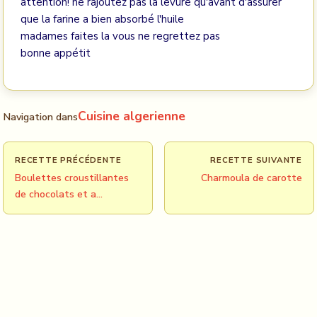
attention! ne rajoutez pas la levure qu'avant d'assurer
que la farine a bien absorbé l'huile
madames faites la vous ne regrettez pas
bonne appétit
Cuisine algerienne
Navigation dans
RECETTE PRÉCÉDENTE
RECETTE SUIVANTE
Boulettes croustillantes
Charmoula de carotte
de chocolats et a…