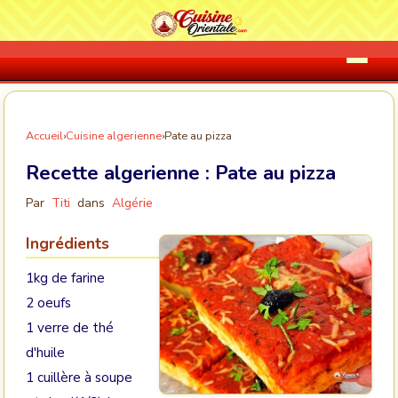
Accueil
›
Cuisine algerienne
›
Pate au pizza
Recette algerienne :
Pate au pizza
Par
Titi
dans
Algérie
Ingrédients
1kg de farine
2 oeufs
1 verre de thé
d'huile
1 cuillère à soupe