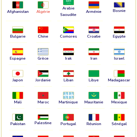
Arabie
Bosnie
Afghanistan
Algérie
Arménie
Saoudite
Bulgarie
Chine
Comores
Croatie
Egypte
Espagne
Grèce
Irak
Iran
Israel
Japon
Jordanie
Liban
Libye
Madagascar
Mali
Maroc
Martinique
Mauritanie
Mexique
Palestine
Pakistan
Portugal
Réunion
Sénégal