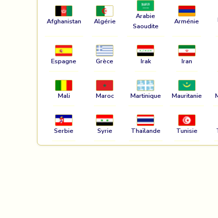
Arabie
Afghanistan
Algérie
Arménie
Saoudite
Espagne
Grèce
Irak
Iran
Mali
Maroc
Martinique
Mauritanie
Serbie
Syrie
Thaïlande
Tunisie