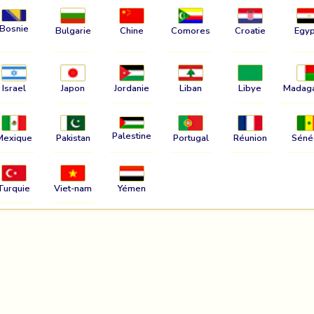
Bosnie
Bulgarie
Chine
Comores
Croatie
Egyp
Israel
Japon
Jordanie
Liban
Libye
Madag
Palestine
Mexique
Pakistan
Portugal
Réunion
Séné
Turquie
Viet-nam
Yémen