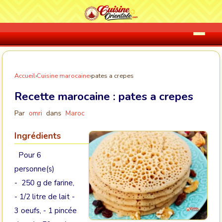
Accueil
›
Cuisine marocaine
›
pates a crepes
Recette marocaine :
pates a crepes
Par
omri
dans
Maroc
Ingrédients
Pour 6
personne(s)
- 250 g de farine,
- 1/2 litre de lait -
3 oeufs, - 1 pincée