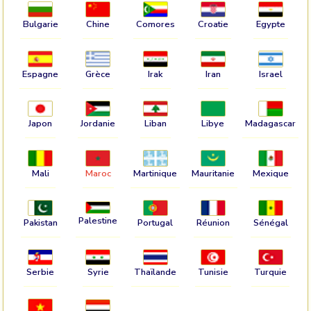
Bulgarie
Chine
Comores
Croatie
Egypte
Espagne
Grèce
Irak
Iran
Israel
Japon
Jordanie
Liban
Libye
Madagascar
Mali
Maroc
Martinique
Mauritanie
Mexique
Palestine
Pakistan
Portugal
Réunion
Sénégal
Serbie
Syrie
Thaïlande
Tunisie
Turquie