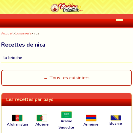
Accueil
›
Cuisiniers
›
nica
Recettes de nica
la brioche
← Tous les cuisiniers
Les recettes par pays
Arabie
Bosnie
Afghanistan
Algérie
Arménie
Saoudite