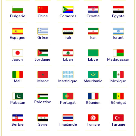
Bulgarie
Chine
Comores
Croatie
Egypte
Espagne
Grèce
Irak
Iran
Israel
Japon
Jordanie
Liban
Libye
Madagascar
Mali
Maroc
Martinique
Mauritanie
Mexique
Palestine
Pakistan
Portugal
Réunion
Sénégal
Serbie
Syrie
Thaïlande
Tunisie
Turquie