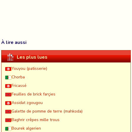
À lire aussi
Les plus lues
Youyou (patisserie)
Chorba
Fricassé
Feuilles de brick farçies
Assidat zgougou
Galette de pomme de terre (mahkoda)
Baghrir crêpes mille trous
Bourek algerien