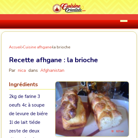
Accueil
›
Cuisine afhgane
›
la brioche
Recette afhgane :
la brioche
Par
nica
dans
Afghanistan
Ingrédients
2kg de farine 3
oeufs 4c à soupe
de levure de biére
1l de lait tiéde
zeste de deux