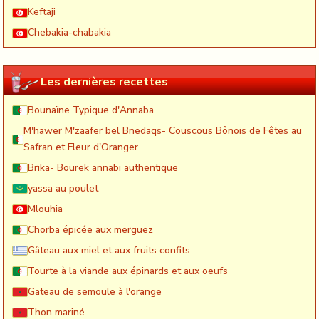
Keftaji
Chebakia-chabakia
Les dernières recettes
Bounaïne Typique d'Annaba
M'hawer M'zaafer bel Bnedaqs- Couscous Bônois de Fêtes au
Safran et Fleur d'Oranger
Brika- Bourek annabi authentique
yassa au poulet
Mlouhia
Chorba épicée aux merguez
Gâteau aux miel et aux fruits confits
Tourte à la viande aux épinards et aux oeufs
Gateau de semoule à l'orange
Thon mariné