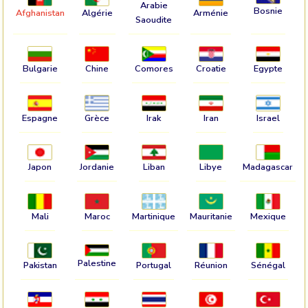
Arabie
Bosnie
Afghanistan
Algérie
Arménie
Saoudite
Bulgarie
Chine
Comores
Croatie
Egypte
Espagne
Grèce
Irak
Iran
Israel
Japon
Jordanie
Liban
Libye
Madagascar
Mali
Maroc
Martinique
Mauritanie
Mexique
Palestine
Pakistan
Portugal
Réunion
Sénégal