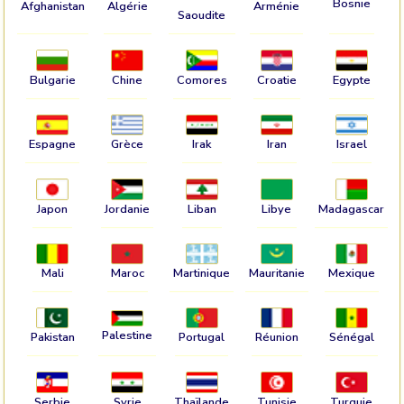
Bosnie
Afghanistan
Algérie
Arménie
Saoudite
Bulgarie
Chine
Comores
Croatie
Egypte
Espagne
Grèce
Irak
Iran
Israel
Japon
Jordanie
Liban
Libye
Madagascar
Mali
Maroc
Martinique
Mauritanie
Mexique
Palestine
Pakistan
Portugal
Réunion
Sénégal
Serbie
Syrie
Thaïlande
Tunisie
Turquie