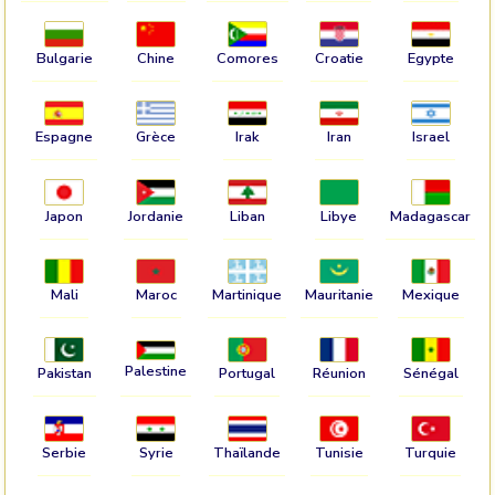
Bulgarie
Chine
Comores
Croatie
Egypte
Espagne
Grèce
Irak
Iran
Israel
Japon
Jordanie
Liban
Libye
Madagascar
Mali
Maroc
Martinique
Mauritanie
Mexique
Palestine
Pakistan
Portugal
Réunion
Sénégal
Serbie
Syrie
Thaïlande
Tunisie
Turquie