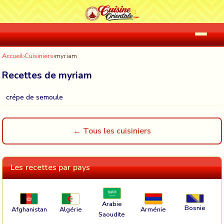
Accueil
›
Cuisiniers
›
myriam
Recettes de myriam
crépe de semoule
← Tous les cuisiniers
Les recettes par pays
Arabie
Bosnie
Afghanistan
Algérie
Arménie
Saoudite