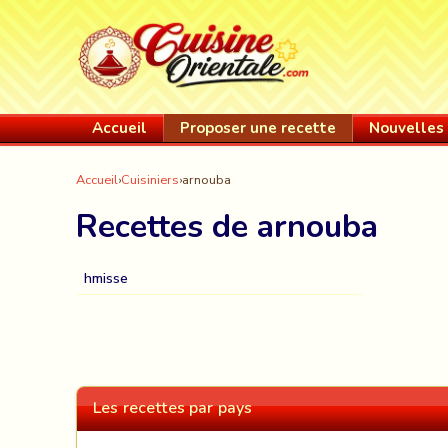
Accueil
Proposer une recette
Nouvelles 
Accueil
›
Cuisiniers
›
arnouba
Recettes de arnouba
hmisse
Les recettes par pays