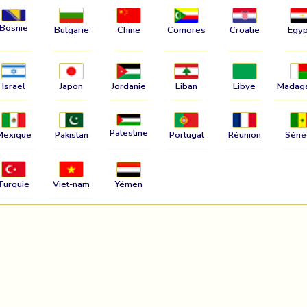
Bosnie
Bulgarie
Chine
Comores
Croatie
Egyp
Israel
Japon
Jordanie
Liban
Libye
Madag
Palestine
Mexique
Pakistan
Portugal
Réunion
Séné
Turquie
Viet-nam
Yémen