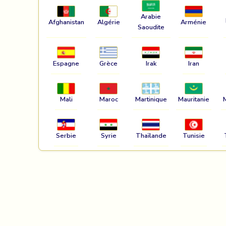
Arabie
Afghanistan
Algérie
Arménie
Saoudite
Espagne
Grèce
Irak
Iran
Mali
Maroc
Martinique
Mauritanie
Serbie
Syrie
Thaïlande
Tunisie