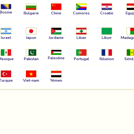
Bosnie
Bulgarie
Chine
Comores
Croatie
Egyp
Israel
Japon
Jordanie
Liban
Libye
Madag
Palestine
Mexique
Pakistan
Portugal
Réunion
Séné
Turquie
Viet-nam
Yémen