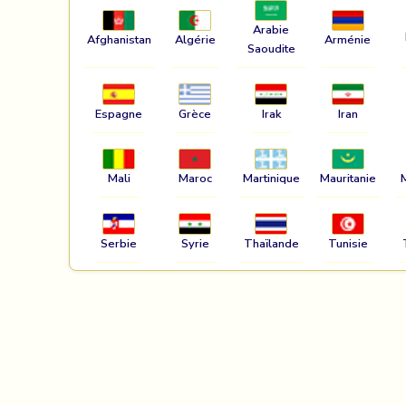
Arabie
Afghanistan
Algérie
Arménie
Saoudite
Espagne
Grèce
Irak
Iran
Mali
Maroc
Martinique
Mauritanie
Serbie
Syrie
Thaïlande
Tunisie