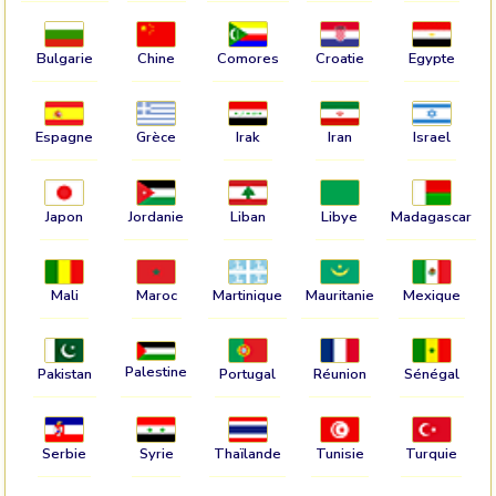
Bulgarie
Chine
Comores
Croatie
Egypte
Espagne
Grèce
Irak
Iran
Israel
Japon
Jordanie
Liban
Libye
Madagascar
Mali
Maroc
Martinique
Mauritanie
Mexique
Palestine
Pakistan
Portugal
Réunion
Sénégal
Serbie
Syrie
Thaïlande
Tunisie
Turquie