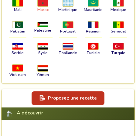
Mali
Maroc
Martinique
Mauritanie
Mexique
Palestine
Pakistan
Portugal
Réunion
Sénégal
Serbie
Syrie
Thaïlande
Tunisie
Turquie
Viet-nam
Yémen
Proposez une recette
A découvrir