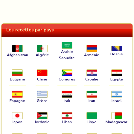
Les recettes par pays
Arabie
Bosnie
Afghanistan
Algérie
Arménie
Saoudite
Bulgarie
Chine
Comores
Croatie
Egypte
Espagne
Grèce
Irak
Iran
Israel
Japon
Jordanie
Liban
Libye
Madagascar