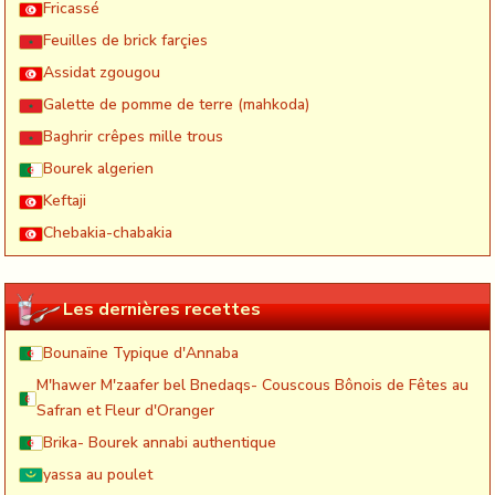
Fricassé
Feuilles de brick farçies
Assidat zgougou
Galette de pomme de terre (mahkoda)
Baghrir crêpes mille trous
Bourek algerien
Keftaji
Chebakia-chabakia
Les dernières recettes
Bounaïne Typique d'Annaba
M'hawer M'zaafer bel Bnedaqs- Couscous Bônois de Fêtes au
Safran et Fleur d'Oranger
Brika- Bourek annabi authentique
yassa au poulet