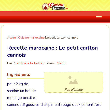
Accueil
›
Cuisine marocaine
›
Le petit carlton cannois
Recette marocaine :
Le petit carlton
cannois
Par
Sardine a la hotte c
dans
Maroc
Ingrédients
pour 2 kg de
Pas d'image
sardine un bol de
melange persil et
coriende 6 gousses d ail piment rouge doux piment fort