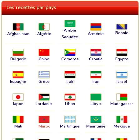
Les recettes par pays
Arabie
Bosnie
Afghanistan
Algérie
Arménie
Saoudite
Bulgarie
Chine
Comores
Croatie
Egypte
Espagne
Grèce
Irak
Iran
Israel
Japon
Jordanie
Liban
Libye
Madagascar
Mali
Maroc
Martinique
Mauritanie
Mexique