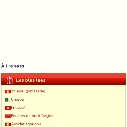
À lire aussi
Les plus lues
Youyou (patisserie)
Chorba
Fricassé
Feuilles de brick farçies
Assidat zgougou