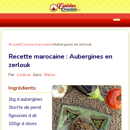
Accueil
›
Cuisine marocaine
›
Aubergines en zerlouk
Recette marocaine :
Aubergines en
zerlouk
Par
Loubna
dans
Maroc
Ingrédients
1kg d aubergines
1botte de persil
5gousses d ail
100gr d olives