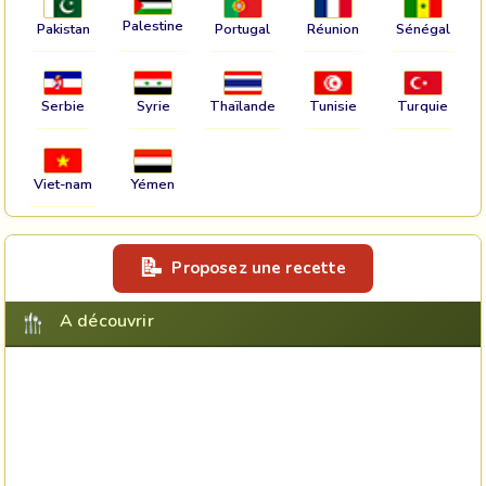
Palestine
Pakistan
Portugal
Réunion
Sénégal
Serbie
Syrie
Thaïlande
Tunisie
Turquie
Viet-nam
Yémen
Proposez une recette
A découvrir