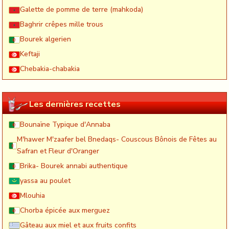
Galette de pomme de terre (mahkoda)
Baghrir crêpes mille trous
Bourek algerien
Keftaji
Chebakia-chabakia
Les dernières recettes
Bounaïne Typique d'Annaba
M'hawer M'zaafer bel Bnedaqs- Couscous Bônois de Fêtes au
Safran et Fleur d'Oranger
Brika- Bourek annabi authentique
yassa au poulet
Mlouhia
Chorba épicée aux merguez
Gâteau aux miel et aux fruits confits