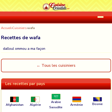
Accueil
›
Cuisiniers
›
wafa
Recettes de wafa
dalloul ommou a ma façon
← Tous les cuisiniers
Les recettes par pays
Arabie
Bosnie
Afghanistan
Algérie
Arménie
Saoudite