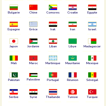
Bulgarie
Chine
Comores
Croatie
Egypte
Espagne
Grèce
Irak
Iran
Israel
Japon
Jordanie
Liban
Libye
Madagascar
Mali
Maroc
Martinique
Mauritanie
Mexique
Palestine
Pakistan
Portugal
Réunion
Sénégal
Serbie
Syrie
Thaïlande
Tunisie
Turquie