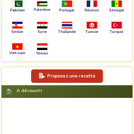
Palestine
Pakistan
Portugal
Réunion
Sénégal
Serbie
Syrie
Thaïlande
Tunisie
Turquie
Viet-nam
Yémen
Proposez une recette
A découvrir