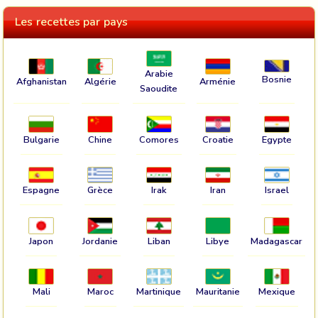
Les recettes par pays
Arabie
Bosnie
Afghanistan
Algérie
Arménie
Saoudite
Bulgarie
Chine
Comores
Croatie
Egypte
Espagne
Grèce
Irak
Iran
Israel
Japon
Jordanie
Liban
Libye
Madagascar
Mali
Maroc
Martinique
Mauritanie
Mexique