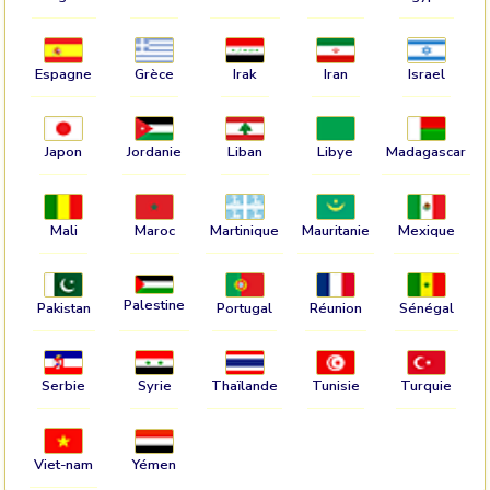
Espagne
Grèce
Irak
Iran
Israel
Japon
Jordanie
Liban
Libye
Madagascar
Mali
Maroc
Martinique
Mauritanie
Mexique
Palestine
Pakistan
Portugal
Réunion
Sénégal
Serbie
Syrie
Thaïlande
Tunisie
Turquie
Viet-nam
Yémen