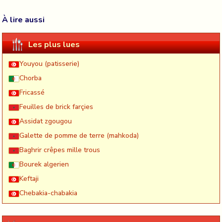
À lire aussi
Les plus lues
Youyou (patisserie)
Chorba
Fricassé
Feuilles de brick farçies
Assidat zgougou
Galette de pomme de terre (mahkoda)
Baghrir crêpes mille trous
Bourek algerien
Keftaji
Chebakia-chabakia