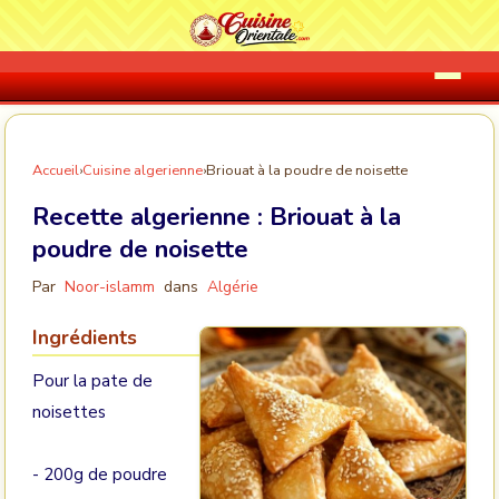
Accueil
›
Cuisine algerienne
›
Briouat à la poudre de noisette
Recette algerienne :
Briouat à la
poudre de noisette
Par
Noor-islamm
dans
Algérie
Ingrédients
Pour la pate de
noisettes
- 200g de poudre