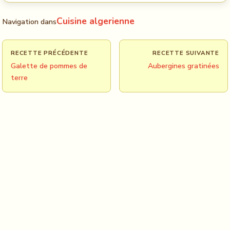
Cuisine algerienne
Navigation dans
RECETTE PRÉCÉDENTE
RECETTE SUIVANTE
Galette de pommes de
Aubergines gratinées
terre