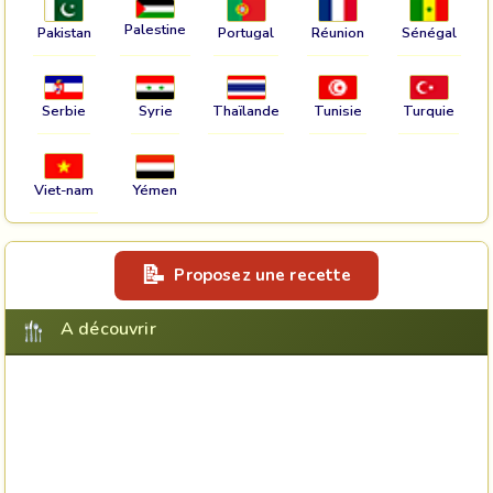
Palestine
Pakistan
Portugal
Réunion
Sénégal
Serbie
Syrie
Thaïlande
Tunisie
Turquie
Viet-nam
Yémen
Proposez une recette
A découvrir