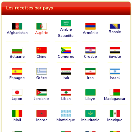
Les recettes par pays
Arabie
Bosnie
Afghanistan
Algérie
Arménie
Saoudite
Bulgarie
Chine
Comores
Croatie
Egypte
Espagne
Grèce
Irak
Iran
Israel
Japon
Jordanie
Liban
Libye
Madagascar
Mali
Maroc
Martinique
Mauritanie
Mexique