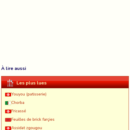
À lire aussi
Les plus lues
Youyou (patisserie)
Chorba
Fricassé
Feuilles de brick farçies
Assidat zgougou