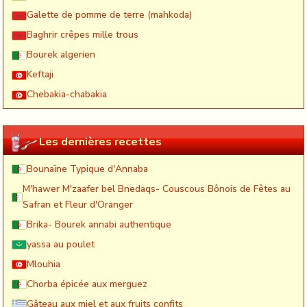
Galette de pomme de terre (mahkoda)
Baghrir crêpes mille trous
Bourek algerien
Keftaji
Chebakia-chabakia
Les dernières recettes
Bounaïne Typique d'Annaba
M'hawer M'zaafer bel Bnedaqs- Couscous Bônois de Fêtes au
Safran et Fleur d'Oranger
Brika- Bourek annabi authentique
yassa au poulet
Mlouhia
Chorba épicée aux merguez
Gâteau aux miel et aux fruits confits