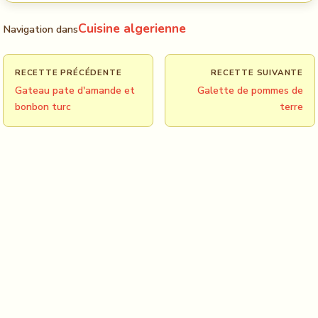
Cuisine algerienne
Navigation dans
RECETTE PRÉCÉDENTE
RECETTE SUIVANTE
Gateau pate d'amande et
Galette de pommes de
bonbon turc
terre