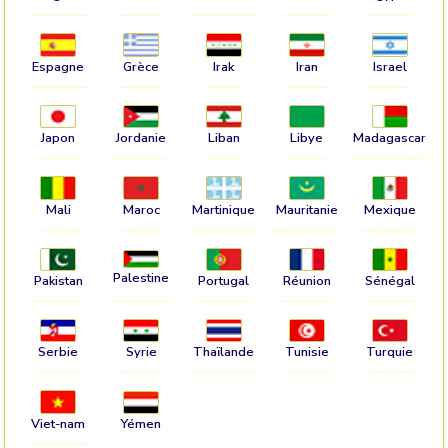
Espagne
Grèce
Irak
Iran
Israel
Japon
Jordanie
Liban
Libye
Madagascar
Mali
Maroc
Martinique
Mauritanie
Mexique
Palestine
Pakistan
Portugal
Réunion
Sénégal
Serbie
Syrie
Thaïlande
Tunisie
Turquie
Viet-nam
Yémen