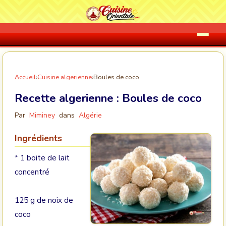
Accueil
›
Cuisine algerienne
›
Boules de coco
Recette algerienne :
Boules de coco
Par
Miminey
dans
Algérie
Ingrédients
* 1 boite de lait
concentré
125 g de noix de
coco