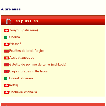
À lire aussi
Les plus lues
Youyou (patisserie)
Chorba
Fricassé
Feuilles de brick farçies
Assidat zgougou
Galette de pomme de terre (mahkoda)
Baghrir crêpes mille trous
Bourek algerien
Keftaji
Chebakia-chabakia