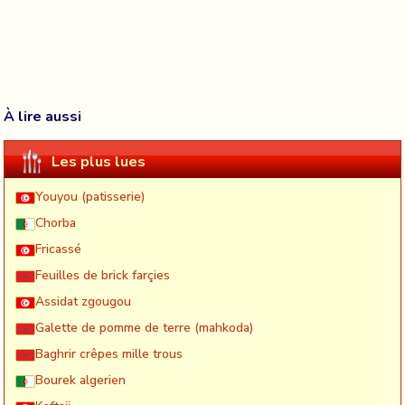
À lire aussi
Les plus lues
Youyou (patisserie)
Chorba
Fricassé
Feuilles de brick farçies
Assidat zgougou
Galette de pomme de terre (mahkoda)
Baghrir crêpes mille trous
Bourek algerien