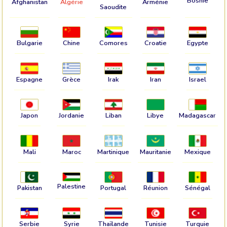
Bosnie
Afghanistan
Algérie
Arménie
Saoudite
Bulgarie
Chine
Comores
Croatie
Egypte
Espagne
Grèce
Irak
Iran
Israel
Japon
Jordanie
Liban
Libye
Madagascar
Mali
Maroc
Martinique
Mauritanie
Mexique
Palestine
Pakistan
Portugal
Réunion
Sénégal
Serbie
Syrie
Thaïlande
Tunisie
Turquie