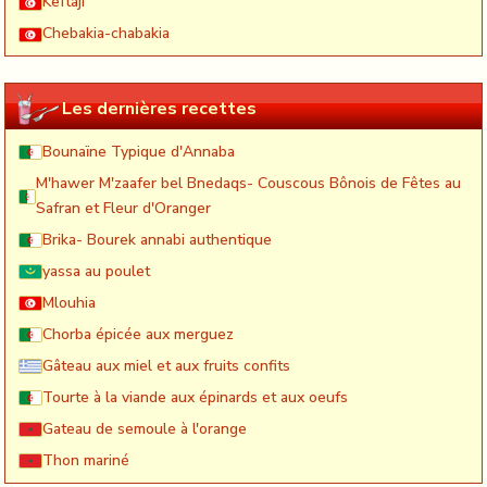
Keftaji
Chebakia-chabakia
Les dernières recettes
Bounaïne Typique d'Annaba
M'hawer M'zaafer bel Bnedaqs- Couscous Bônois de Fêtes au
Safran et Fleur d'Oranger
Brika- Bourek annabi authentique
yassa au poulet
Mlouhia
Chorba épicée aux merguez
Gâteau aux miel et aux fruits confits
Tourte à la viande aux épinards et aux oeufs
Gateau de semoule à l'orange
Thon mariné