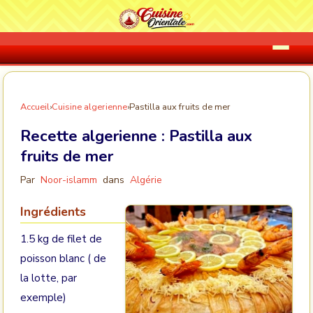
Accueil
›
Cuisine algerienne
›
Pastilla aux fruits de mer
Recette algerienne :
Pastilla aux
fruits de mer
Par
Noor-islamm
dans
Algérie
Ingrédients
1.5 kg de filet de
poisson blanc ( de
la lotte, par
exemple)