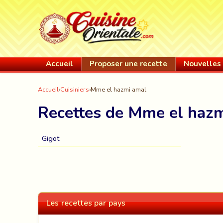
Accueil
Proposer une recette
Nouvelles 
Accueil
›
Cuisiniers
›
Mme el hazmi amal
Recettes de Mme el haz
Gigot
Les recettes par pays