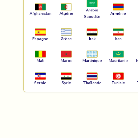
Arabie
Afghanistan
Algérie
Arménie
Saoudite
Espagne
Grèce
Irak
Iran
Mali
Maroc
Martinique
Mauritanie
Serbie
Syrie
Thaïlande
Tunisie