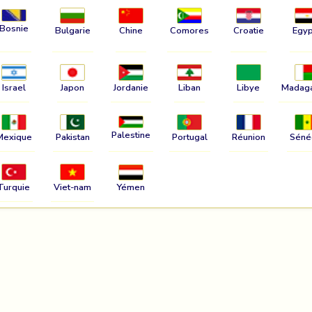
Bosnie
Bulgarie
Chine
Comores
Croatie
Egyp
Israel
Japon
Jordanie
Liban
Libye
Madag
Palestine
Mexique
Pakistan
Portugal
Réunion
Séné
Turquie
Viet-nam
Yémen