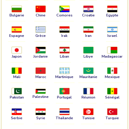
Bulgarie
Chine
Comores
Croatie
Egypte
Espagne
Grèce
Irak
Iran
Israel
Japon
Jordanie
Liban
Libye
Madagascar
Mali
Maroc
Martinique
Mauritanie
Mexique
Palestine
Pakistan
Portugal
Réunion
Sénégal
Serbie
Syrie
Thaïlande
Tunisie
Turquie