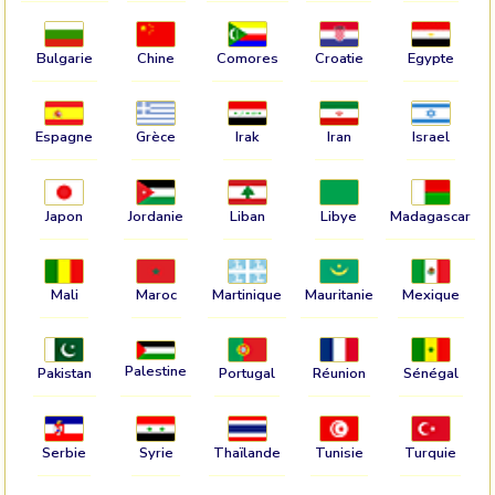
Bulgarie
Chine
Comores
Croatie
Egypte
Espagne
Grèce
Irak
Iran
Israel
Japon
Jordanie
Liban
Libye
Madagascar
Mali
Maroc
Martinique
Mauritanie
Mexique
Palestine
Pakistan
Portugal
Réunion
Sénégal
Serbie
Syrie
Thaïlande
Tunisie
Turquie