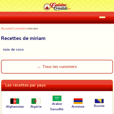
Accueil
›
Cuisiniers
›
miriam
Recettes de miriam
noix de coco
← Tous les cuisiniers
Les recettes par pays
Arabie
Bosnie
Afghanistan
Algérie
Arménie
Saoudite