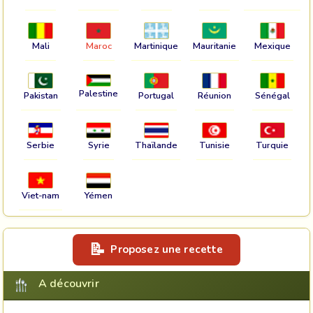
Mali
Maroc
Martinique
Mauritanie
Mexique
Palestine
Pakistan
Portugal
Réunion
Sénégal
Serbie
Syrie
Thaïlande
Tunisie
Turquie
Viet-nam
Yémen
Proposez une recette
A découvrir