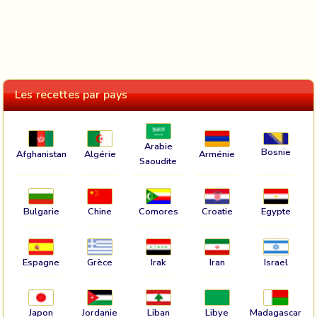
Les recettes par pays
Arabie
Bosnie
Afghanistan
Algérie
Arménie
Saoudite
Bulgarie
Chine
Comores
Croatie
Egypte
Espagne
Grèce
Irak
Iran
Israel
Japon
Jordanie
Liban
Libye
Madagascar