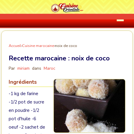
Accueil
›
Cuisine marocaine
›
noix de coco
Recette marocaine :
noix de coco
Par
miriam
dans
Maroc
Ingrédients
-1 kg de farine
-1/2 pot de sucre
en poudre -1/2
pot d'huile -6
oeuf -2 sachet de