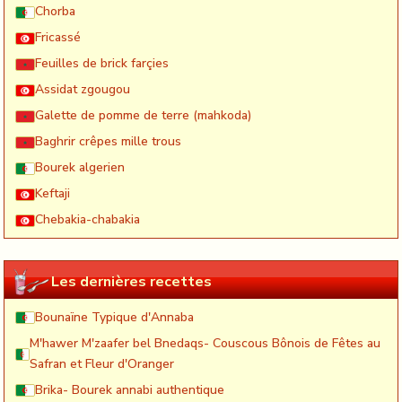
Chorba
Fricassé
Feuilles de brick farçies
Assidat zgougou
Galette de pomme de terre (mahkoda)
Baghrir crêpes mille trous
Bourek algerien
Keftaji
Chebakia-chabakia
Les dernières recettes
Bounaïne Typique d'Annaba
M'hawer M'zaafer bel Bnedaqs- Couscous Bônois de Fêtes au
Safran et Fleur d'Oranger
Brika- Bourek annabi authentique