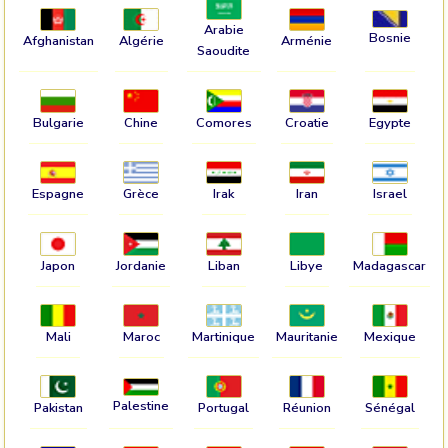
Arabie
Bosnie
Afghanistan
Algérie
Arménie
Saoudite
Bulgarie
Chine
Comores
Croatie
Egypte
Espagne
Grèce
Irak
Iran
Israel
Japon
Jordanie
Liban
Libye
Madagascar
Mali
Maroc
Martinique
Mauritanie
Mexique
Palestine
Pakistan
Portugal
Réunion
Sénégal