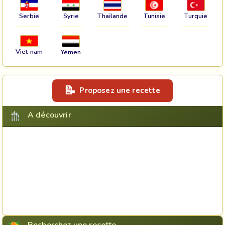
Serbie
Syrie
Thaïlande
Tunisie
Turquie
Viet-nam
Yémen
Proposez une recette
A découvrir