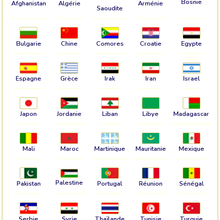
Bosnie
Afghanistan
Algérie
Arménie
Saoudite
Bulgarie
Chine
Comores
Croatie
Egypte
Espagne
Grèce
Irak
Iran
Israel
Japon
Jordanie
Liban
Libye
Madagascar
Mali
Maroc
Martinique
Mauritanie
Mexique
Palestine
Pakistan
Portugal
Réunion
Sénégal
Serbie
Syrie
Thaïlande
Tunisie
Turquie