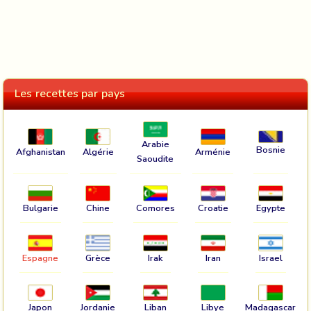
Les recettes par pays
Arabie
Bosnie
Afghanistan
Algérie
Arménie
Saoudite
Bulgarie
Chine
Comores
Croatie
Egypte
Espagne
Grèce
Irak
Iran
Israel
Japon
Jordanie
Liban
Libye
Madagascar