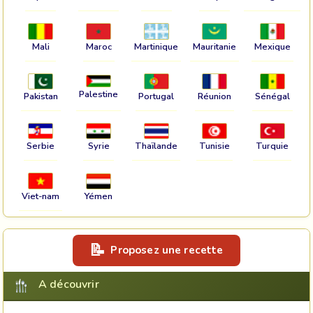
Mali
Maroc
Martinique
Mauritanie
Mexique
Palestine
Pakistan
Portugal
Réunion
Sénégal
Serbie
Syrie
Thaïlande
Tunisie
Turquie
Viet-nam
Yémen
Proposez une recette
A découvrir