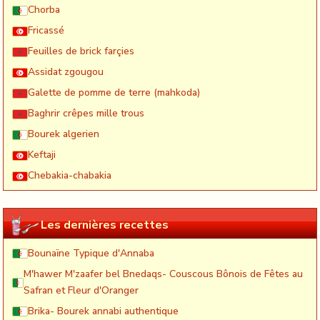
Chorba
Fricassé
Feuilles de brick farçies
Assidat zgougou
Galette de pomme de terre (mahkoda)
Baghrir crêpes mille trous
Bourek algerien
Keftaji
Chebakia-chabakia
Les dernières recettes
Bounaïne Typique d'Annaba
M'hawer M'zaafer bel Bnedaqs- Couscous Bônois de Fêtes au
Safran et Fleur d'Oranger
Brika- Bourek annabi authentique