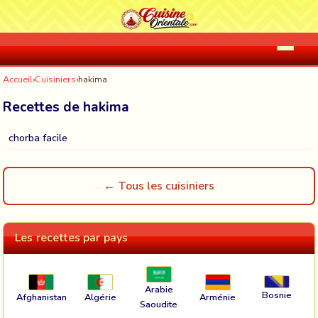
Accueil
›
Cuisiniers
›
hakima
Recettes de hakima
chorba facile
← Tous les cuisiniers
Les recettes par pays
Arabie
Bosnie
Afghanistan
Algérie
Arménie
Saoudite