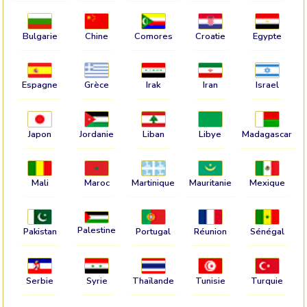
Bulgarie
Chine
Comores
Croatie
Egypte
Espagne
Grèce
Irak
Iran
Israel
Japon
Jordanie
Liban
Libye
Madagascar
Mali
Maroc
Martinique
Mauritanie
Mexique
Palestine
Pakistan
Portugal
Réunion
Sénégal
Serbie
Syrie
Thaïlande
Tunisie
Turquie