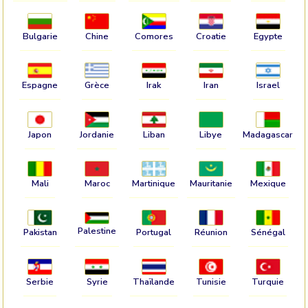
Bulgarie
Chine
Comores
Croatie
Egypte
Espagne
Grèce
Irak
Iran
Israel
Japon
Jordanie
Liban
Libye
Madagascar
Mali
Maroc
Martinique
Mauritanie
Mexique
Palestine
Pakistan
Portugal
Réunion
Sénégal
Serbie
Syrie
Thaïlande
Tunisie
Turquie