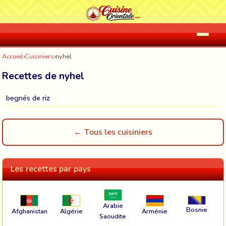
Accueil
›
Cuisiniers
›
nyhel
Recettes de nyhel
begnés de riz
← Tous les cuisiniers
Les recettes par pays
Arabie
Bosnie
Afghanistan
Algérie
Arménie
Saoudite