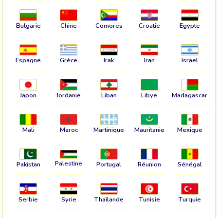
Bulgarie
Chine
Comores
Croatie
Egypte
Espagne
Grèce
Irak
Iran
Israel
Japon
Jordanie
Liban
Libye
Madagascar
Mali
Maroc
Martinique
Mauritanie
Mexique
Palestine
Pakistan
Portugal
Réunion
Sénégal
Serbie
Syrie
Thaïlande
Tunisie
Turquie