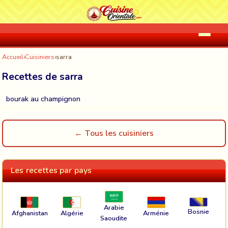
Accueil
›
Cuisiniers
›
sarra
Recettes de sarra
bourak au champignon
← Tous les cuisiniers
Les recettes par pays
Arabie
Bosnie
Afghanistan
Algérie
Arménie
Saoudite