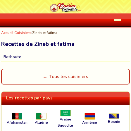
Accueil
›
Cuisiniers
›
Zineb et fatima
Recettes de Zineb et fatima
Batboute
← Tous les cuisiniers
Les recettes par pays
Arabie
Bosnie
Afghanistan
Algérie
Arménie
Saoudite