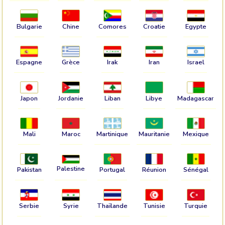
Bulgarie
Chine
Comores
Croatie
Egypte
Espagne
Grèce
Irak
Iran
Israel
Japon
Jordanie
Liban
Libye
Madagascar
Mali
Maroc
Martinique
Mauritanie
Mexique
Palestine
Pakistan
Portugal
Réunion
Sénégal
Serbie
Syrie
Thaïlande
Tunisie
Turquie