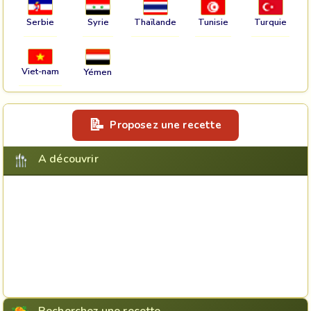
Serbie
Syrie
Thaïlande
Tunisie
Turquie
Viet-nam
Yémen
Proposez une recette
A découvrir