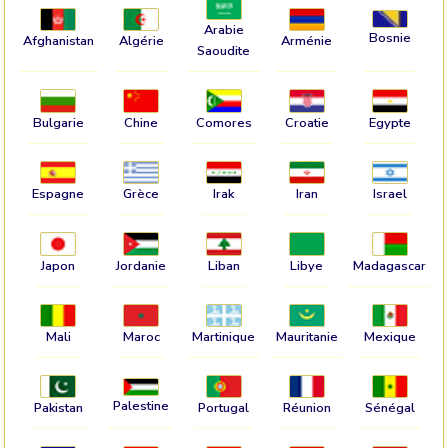
Arabie
Bosnie
Afghanistan
Algérie
Arménie
Saoudite
Bulgarie
Chine
Comores
Croatie
Egypte
Espagne
Grèce
Irak
Iran
Israel
Japon
Jordanie
Liban
Libye
Madagascar
Mali
Maroc
Martinique
Mauritanie
Mexique
Palestine
Pakistan
Portugal
Réunion
Sénégal