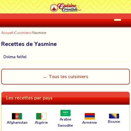
Accueil
›
Cuisiniers
›
Yasmine
Recettes de Yasmine
Dolma felfel
← Tous les cuisiniers
Les recettes par pays
Arabie
Bosnie
Afghanistan
Algérie
Arménie
Saoudite