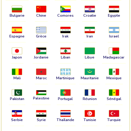
Bulgarie
Chine
Comores
Croatie
Egypte
Espagne
Grèce
Irak
Iran
Israel
Japon
Jordanie
Liban
Libye
Madagascar
Mali
Maroc
Martinique
Mauritanie
Mexique
Palestine
Pakistan
Portugal
Réunion
Sénégal
Serbie
Syrie
Thaïlande
Tunisie
Turquie