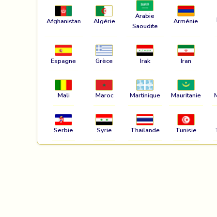
Arabie
Afghanistan
Algérie
Arménie
Saoudite
Espagne
Grèce
Irak
Iran
Mali
Maroc
Martinique
Mauritanie
Serbie
Syrie
Thaïlande
Tunisie