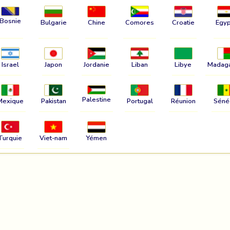
Bosnie
Bulgarie
Chine
Comores
Croatie
Egyp
Israel
Japon
Jordanie
Liban
Libye
Madag
Palestine
Mexique
Pakistan
Portugal
Réunion
Séné
Turquie
Viet-nam
Yémen