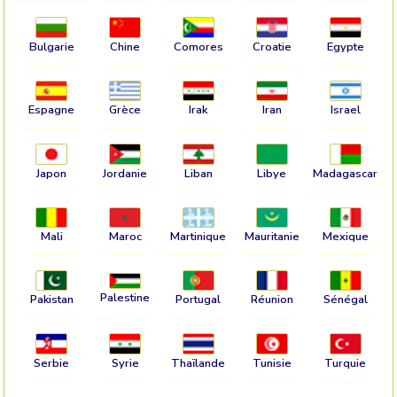
Bulgarie
Chine
Comores
Croatie
Egypte
Espagne
Grèce
Irak
Iran
Israel
Japon
Jordanie
Liban
Libye
Madagascar
Mali
Maroc
Martinique
Mauritanie
Mexique
Palestine
Pakistan
Portugal
Réunion
Sénégal
Serbie
Syrie
Thaïlande
Tunisie
Turquie