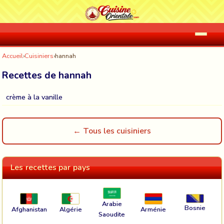
Accueil
›
Cuisiniers
›
hannah
Recettes de hannah
crème à la vanille
← Tous les cuisiniers
Les recettes par pays
Arabie
Bosnie
Afghanistan
Algérie
Arménie
Saoudite