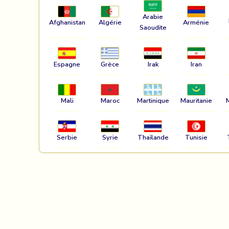
Arabie
Afghanistan
Algérie
Arménie
Saoudite
Espagne
Grèce
Irak
Iran
Mali
Maroc
Martinique
Mauritanie
Serbie
Syrie
Thaïlande
Tunisie