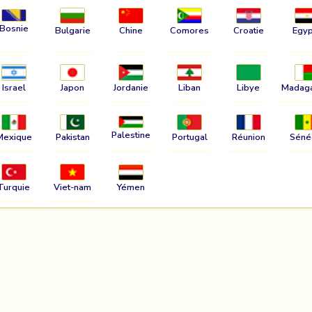
Bosnie
Bulgarie
Chine
Comores
Croatie
Egyp
Israel
Japon
Jordanie
Liban
Libye
Madag
Palestine
Mexique
Pakistan
Portugal
Réunion
Séné
Turquie
Viet-nam
Yémen