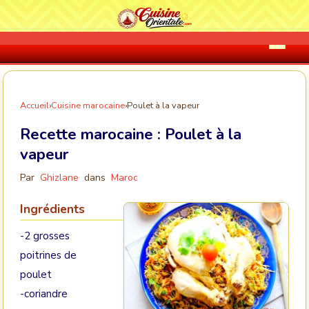
Accueil
›
Cuisine marocaine
›
Poulet à la vapeur
Recette marocaine :
Poulet à la
vapeur
Par
Ghizlane
dans
Maroc
Ingrédients
-2 grosses
poitrines de
poulet
-coriandre