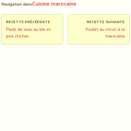
Cuisine marocaine
Navigation dans
RECETTE PRÉCÉDENTE
RECETTE SUIVANTE
Pieds de veau au ble et
Poulet au citron à la
pois chiches
marocaine