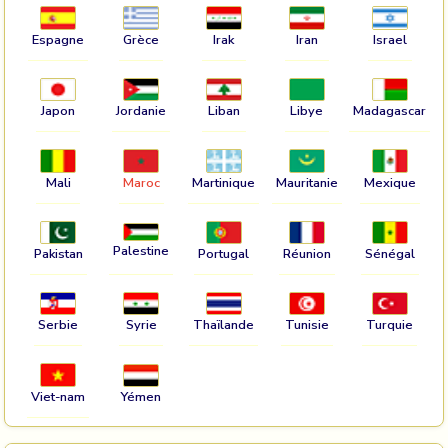
Espagne
Grèce
Irak
Iran
Israel
Japon
Jordanie
Liban
Libye
Madagascar
Mali
Maroc
Martinique
Mauritanie
Mexique
Palestine
Pakistan
Portugal
Réunion
Sénégal
Serbie
Syrie
Thaïlande
Tunisie
Turquie
Viet-nam
Yémen