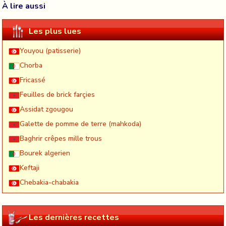
À lire aussi
Les plus lues
Youyou (patisserie)
Chorba
Fricassé
Feuilles de brick farçies
Assidat zgougou
Galette de pomme de terre (mahkoda)
Baghrir crêpes mille trous
Bourek algerien
Keftaji
Chebakia-chabakia
Les dernières recettes