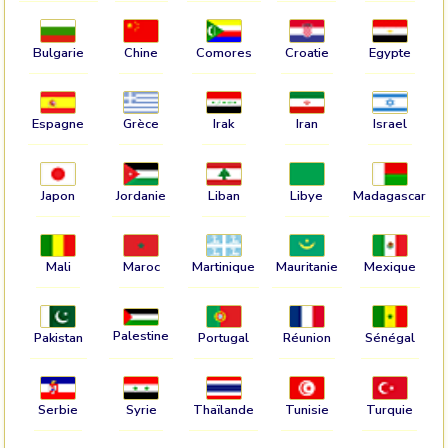
Bulgarie
Chine
Comores
Croatie
Egypte
Espagne
Grèce
Irak
Iran
Israel
Japon
Jordanie
Liban
Libye
Madagascar
Mali
Maroc
Martinique
Mauritanie
Mexique
Palestine
Pakistan
Portugal
Réunion
Sénégal
Serbie
Syrie
Thaïlande
Tunisie
Turquie