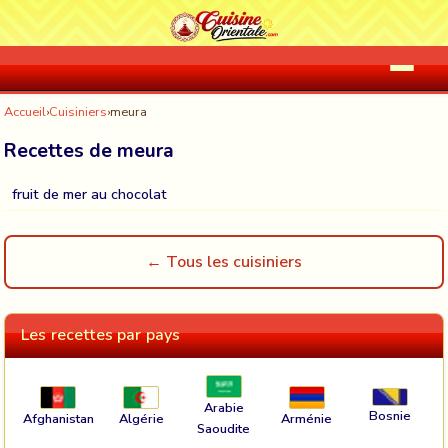
Accueil
›
Cuisiniers
›
meura
Recettes de meura
fruit de mer au chocolat
← Tous les cuisiniers
Les recettes par pays
Arabie
Bosnie
Afghanistan
Algérie
Arménie
Saoudite