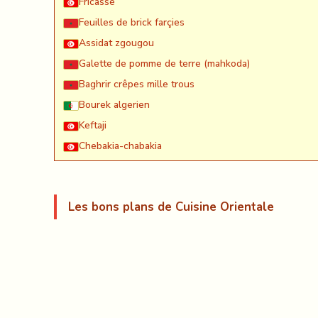
Fricassé
Feuilles de brick farçies
Assidat zgougou
Galette de pomme de terre (mahkoda)
Baghrir crêpes mille trous
Bourek algerien
Keftaji
Chebakia-chabakia
Les bons plans de Cuisine Orientale