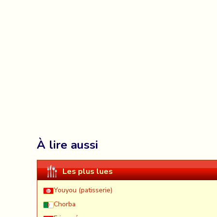
À lire aussi
Les plus lues
Youyou (patisserie)
Chorba