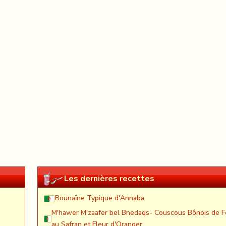
Les dernières recettes
Bounaïne Typique d'Annaba
M'hawer M'zaafer bel Bnedaqs- Couscous Bônois de F
au Safran et Fleur d'Oranger