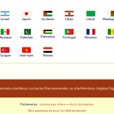
Israel
Japon
Jordanie
Liban
Libye
Madag
Palestine
Mexique
Pakistan
Portugal
Réunion
Séné
Turquie
Viet-nam
Yémen
rientale.com
|
Nous contacter
|
Recommander ce site
|
Mentions légales
|
Si
Partenaires :
cuisine pas chère
—
trucs de maman
Nos partenaires pour le référencement