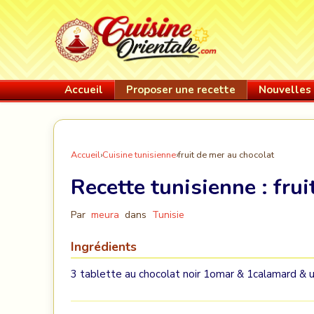
Accueil
Proposer une recette
Nouvelles 
Accueil
›
Cuisine tunisienne
›
fruit de mer au chocolat
Recette tunisienne :
frui
Par
meura
dans
Tunisie
Ingrédients
3 tablette au chocolat noir 1omar & 1calamard & 