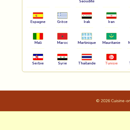
Saoudite
Espagne
Grèce
Irak
Iran
Mali
Maroc
Martinique
Mauritanie
Serbie
Syrie
Thaïlande
Tunisie
© 2026
Cuisine-o