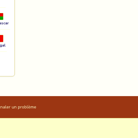
ascar
gal
gnaler un problème