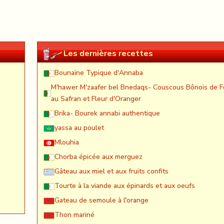
Les dernières recettes
Bounaïne Typique d'Annaba
M'hawer M'zaafer bel Bnedaqs- Couscous Bônois de F
au Safran et Fleur d'Oranger
Brika- Bourek annabi authentique
yassa au poulet
Mlouhia
Chorba épicée aux merguez
Gâteau aux miel et aux fruits confits
Tourte à la viande aux épinards et aux oeufs
Gateau de semoule à l'orange
Thon mariné