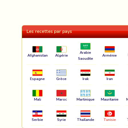
Les recettes par pays
Arabie
Afghanistan
Algérie
Arménie
Saoudite
Espagne
Grèce
Irak
Iran
Mali
Maroc
Martinique
Mauritanie
Serbie
Syrie
Thaïlande
Tunisie