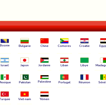
Bosnie
Bulgarie
Chine
Comores
Croatie
Egyp
Israel
Japon
Jordanie
Liban
Libye
Madag
Palestine
Mexique
Pakistan
Portugal
Réunion
Séné
Turquie
Viet-nam
Yémen