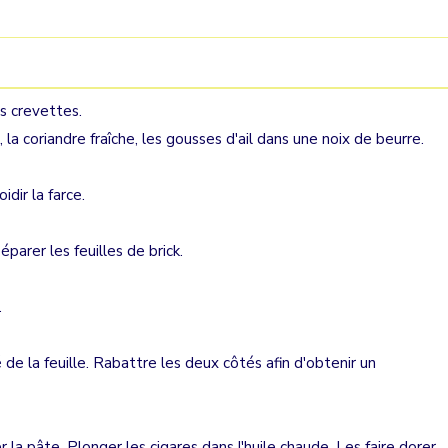
es crevettes.
, la coriandre fraîche, les gousses d'ail dans une noix de beurre.
idir la farce.
parer les feuilles de brick.
.
 de la feuille. Rabattre les deux côtés afin d'obtenir un
la pâte. Plonger les cigares dans l'huile chaude. Les faire dorer.