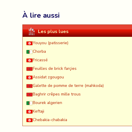
À lire aussi
Les plus lues
Youyou (patisserie)
Chorba
Fricassé
Feuilles de brick farçies
Assidat zgougou
Galette de pomme de terre (mahkoda)
Baghrir crêpes mille trous
Bourek algerien
Keftaji
Chebakia-chabakia