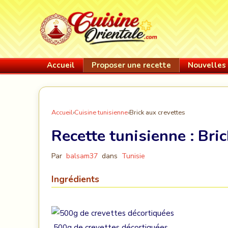
Accueil
Proposer une recette
Nouvelles 
Accueil
›
Cuisine tunisienne
›
Brick aux crevettes
Recette tunisienne :
Bric
Par
balsam37
dans
Tunisie
Ingrédients
500g de crevettes décortiquées