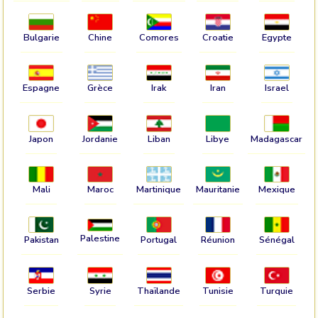
Bulgarie
Chine
Comores
Croatie
Egypte
Espagne
Grèce
Irak
Iran
Israel
Japon
Jordanie
Liban
Libye
Madagascar
Mali
Maroc
Martinique
Mauritanie
Mexique
Palestine
Pakistan
Portugal
Réunion
Sénégal
Serbie
Syrie
Thaïlande
Tunisie
Turquie