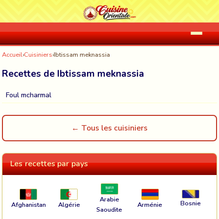
Accueil
›
Cuisiniers
›
Ibtissam meknassia
Recettes de Ibtissam meknassia
Foul mcharmal
← Tous les cuisiniers
Les recettes par pays
Arabie
Bosnie
Afghanistan
Algérie
Arménie
Saoudite