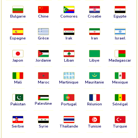
Bulgarie
Chine
Comores
Croatie
Egypte
Espagne
Grèce
Irak
Iran
Israel
Japon
Jordanie
Liban
Libye
Madagascar
Mali
Maroc
Martinique
Mauritanie
Mexique
Palestine
Pakistan
Portugal
Réunion
Sénégal
Serbie
Syrie
Thaïlande
Tunisie
Turquie