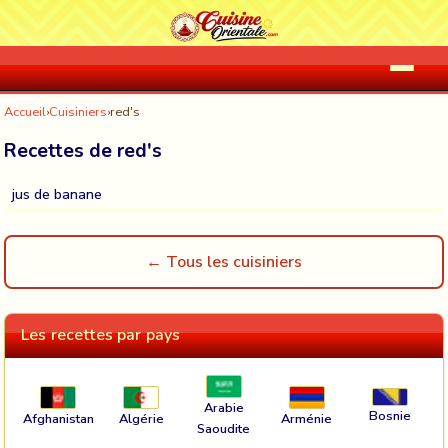
Accueil
›
Cuisiniers
›
red's
Recettes de red's
jus de banane
← Tous les cuisiniers
Les recettes par pays
Arabie
Bosnie
Afghanistan
Algérie
Arménie
Saoudite